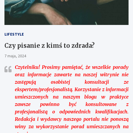
LIFESTYLE
Czy pisanie z kimś to zdrada?
7 maja, 2024
Czytelniku!
Prosimy pamiętać, że wszelkie porady
oraz informacje zawarte na naszej witrynie nie
zastępują osobistej konsultacji ze
ekspertem/profesjonalistą. Korzystanie z informacji
umieszczonych na naszym blogu w praktyce
zawsze powinno być konsultowane z
profesjonalistą o odpowiednich kwalifikacjach.
Redakcja i wydawcy naszego portalu nie ponoszą
winy za wykorzystanie porad umieszczanych na