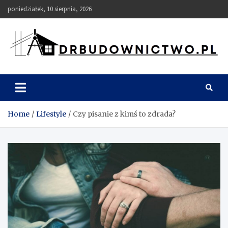
Skip
poniedziałek, 10 sierpnia, 2026
to
content
DRbudownictwo
Home
Lifestyle
Czy pisanie z kimś to zdrada?