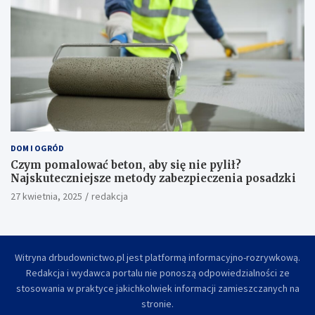
DOM I OGRÓD
Czym pomalować beton, aby się nie pylił?
Najskuteczniejsze metody zabezpieczenia posadzki
27 kwietnia, 2025
redakcja
Witryna drbudownictwo.pl jest platformą informacyjno-rozrywkową.
Redakcja i wydawca portalu nie ponoszą odpowiedzialności ze
stosowania w praktyce jakichkolwiek informacji zamieszczanych na
stronie.